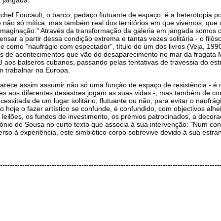
 jangada.
hel Foucault, o barco, pedaço flutuante de espaço, é a heterotopia por
 não só mítica, mas também real dos territórios em que vivemos, que s
imaginação." Através da transformação da galeria em jangada somos c
ensar a partir dessa condição extrema e tantas vezes solitária - o fil
 como "naufrágio com espectador", título de um dos livros (Veja, 199
s de acontecimentos que vão do desaparecimento no mar da fragata M
 aos balseros cubanos, passando pelas tentativas de travessia do estr
 trabalhar na Europa.
arece assim assumir não só uma função de espaço de resistência - é 
es aos diferentes desastres jogam as suas vidas -, mas também de co
essitada de um lugar solitário, flutuante ou não, para evitar o naufrág
hoje o fazer artístico se confunde, é confundido, com objectivos alheio
os leilões, os fundos de investimento, os prémios patrocinados, a decor
ónio de Sousa no curto texto que associa à sua intervenção: "Num conte
verso à experiência, este simbiótico corpo sobrevive devido à sua estra
-----------------------------------------------------------------------------------------