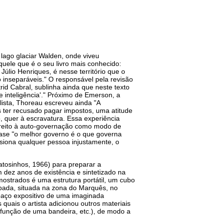
lago glaciar Walden, onde viveu
uele que é o seu livro mais conhecido:
úlio Henriques, é nesse território que o
o inseparáveis." O responsável pela revisão
trid Cabral, sublinha ainda que neste texto
 inteligência'." Próximo de Emerson, a
ista, Thoreau escreveu ainda "A
s ter recusado pagar impostos, uma atitude
, quer à escravatura. Essa experiência
 direito à auto-governação como modo de
frase "o melhor governo é o que governa
iona qualquer pessoa injustamente, o
Matosinhos, 1966) para preparar a
 dez anos de existência e sintetizado na
ostrados é uma estrutura portátil, um cubo
pada, situada na zona do Marquês, no
spaço expositivo de uma imaginada
 quais o artista adicionou outros materiais
função de uma bandeira, etc.), de modo a