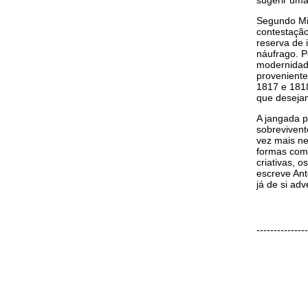
sugerir uma
Segundo Mic
contestação
reserva de 
náufrago. P
modernidade
proveniente
1817 e 1818
que desejam
A jangada p
sobrevivent
vez mais nec
formas como 
criativas, 
escreve Ant
já de si ad
---------------