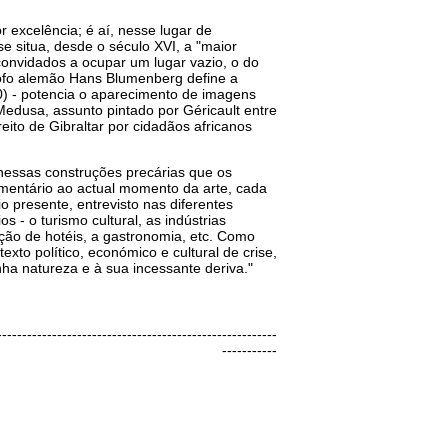
 excelência; é aí, nesse lugar de
e situa, desde o século XVI, a "maior
onvidados a ocupar um lugar vazio, o do
ósofo alemão Hans Blumenberg define a
0) - potencia o aparecimento de imagens
edusa, assunto pintado por Géricault entre
eito de Gibraltar por cidadãos africanos
nessas construções precárias que os
mentário ao actual momento da arte, cada
io presente, entrevisto nas diferentes
s - o turismo cultural, as indústrias
ação de hotéis, a gastronomia, etc. Como
xto político, económico e cultural de crise,
nha natureza e à sua incessante deriva."
--------------------------------------------------------
-----------