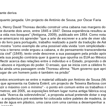
ante deriva
nquanto jangada: Um projecto de António de Sousa, por Óscar Faria
, Henry David Thoreau decidiu construir uma cabana nas margens do 
e durante dois anos, entre 1845 e 1847. Dessa experiência resultou aq
a vida nos bosques" (Antígona, 2009), publicado em 1854. Como nota J
rte-americano irá aprender "que a arte de escrever e a arte de viver sã
 do livro para português, trabalho realizado a partir da tradução de As
mostra "como exemplo de uma possível vida vivida 'com simplicidade e
cia o terreno onde ergueu a cabana, e do pensamento transcendental
ia civil" (1849), texto onde descreve a sua passagem pela prisão apó
 pela sua posição contrária quer à guerra que opunha os EUA ao México
eflectir acerca das relações entre o indivíduo e o Estado, propondo o
s abusos e injustiças do poder. O ensaio, que se inicia com a célebre 
lui ainda uma passagem onde Thoreau afirma: "Num governo que apris
 lugar de um homem justo é também na prisão"
textos encontram-se entre o material utilizado por António de Sousa (
 que apresenta na Galeria Extéril, um projecto de Teixeira Barbosa com
uzir o máximo com o mínimo" - o ponto em comum entre os trabalhos m
etros; até 2005, as exposições tinham lugar numa antiga fábrica ocu
tulada "Acerca da sobrevivência", a proposta actual pretende dotar o e
- a arquitectura pré-existente foi colocada sobre paletes de madeira, às
afas de água em plástico, uma cana com uma camisa a desempenhar a 