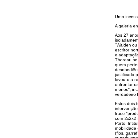
Uma incess
A galeria e
Aos 27 anos
isoladament
"Walden ou 
escritor no
e adaptação
Thoreau se 
quem perten
desobediênc
justificada
levou-o a r
enfrentar o
menos", inc
verdadeiro
Estes dois 
intervenção
frase "prod
com 2x2x2 m
Porto. Inti
mobilidade 
(fios, garr