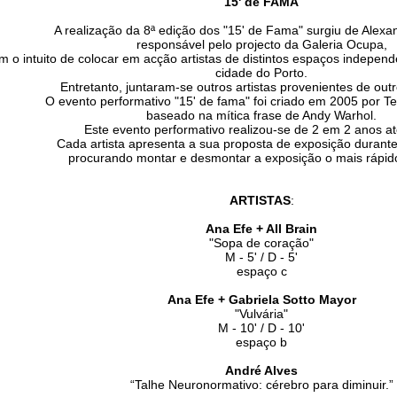
15' de FAMA
A realização da 8ª edição dos "15' de Fama" surgiu de Alexan
responsável pelo projecto da Galeria Ocupa,
m o intuito de colocar em acção artistas de distintos espaços independ
cidade do Porto.
Entretanto, juntaram-se outros artistas provenientes de out
O evento performativo "15' de fama" foi criado em 2005 por Te
baseado na mítica frase de Andy Warhol.
Este evento performativo realizou-se de 2 em 2 anos a
Cada artista apresenta a sua proposta de exposição durante
procurando montar e desmontar a exposição o mais rápido
ARTISTAS
:
Ana Efe + All Brain
"Sopa de coração"
M - 5' / D - 5'
espaço c
Ana Efe + Gabriela Sotto Mayor
"Vulvária"
M - 10' / D - 10'
espaço b
André Alves
“Talhe Neuronormativo: cérebro para diminuir.”