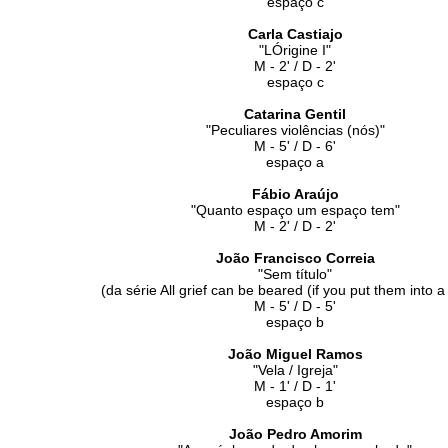
espaço c
Carla Castiajo
"LÓrigine I"
M - 2' / D - 2'
espaço c
Catarina Gentil
"Peculiares violências (nós)"
M - 5' / D - 6'
espaço a
Fábio Araújo
"Quanto espaço um espaço tem"
M - 2' / D - 2'
João Francisco Correia
"Sem título"
(da série All grief can be beared (if you put them into a 
M - 5' / D - 5'
espaço b
João Miguel Ramos
"Vela / Igreja"
M - 1' / D - 1'
espaço b
João Pedro Amorim