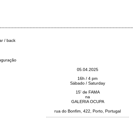
-----------------------------------------------------------------------------------------
ar / back
uguração
05.04.2025
16h / 4 pm
Sábado / Saturday
15' de FAMA
na
GALERIA OCUPA
rua do Bonfim, 422, Porto, Portugal
......................................................................