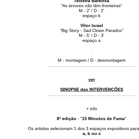
Teixeira Barbosa
"As árvores não têm fronteiras"
M - 2' / D - 2'
espaço b
Vítor Israel
"Big Story - Sad Clown Paradox"
M - 5' / D - 3'
espaço a
.
.
M - montagem / D - desmontagem
......................................................................
ver
SINOPSE das INTERVENÇÕES
......................................................................
+ info
8ª edição
- "
15 Minutos de Fama
"
Os artistas selecionam 1 dos 3 espaços expositivos para 
a, b ou c