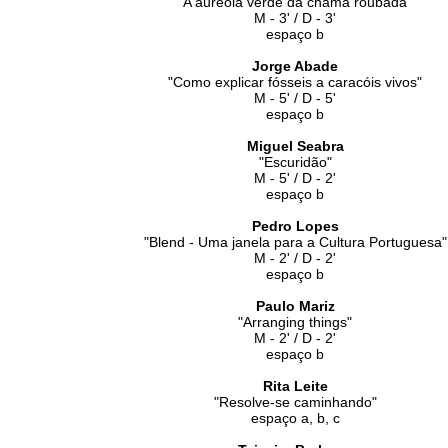
"A auréola verde da chama roubada"
M - 3' / D - 3'
espaço b
Jorge Abade
"
Como explicar fósseis a caracóis vivos
"
M - 5' / D - 5'
espaço b
Miguel Seabra
"Escuridão"
M - 5' / D - 2'
espaço b
Pedro Lopes
"Blend - Uma janela para a Cultura Portuguesa"
M - 2' / D - 2'
espaço b
Paulo Mariz
"Arranging things"
M - 2' / D - 2'
espaço b
Rita Leite
"Resolve-se caminhando"
espaço a, b, c