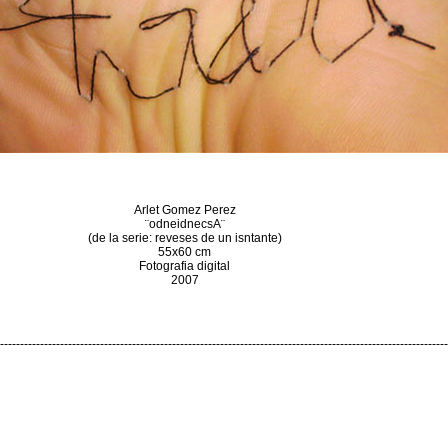
Arlet Gomez Perez
¨odneidnecsA¨
(de la serie: reveses de un isntante)
55x60 cm
Fotografia digital
2007
----------------------------------------------------------------------------------------------------------------