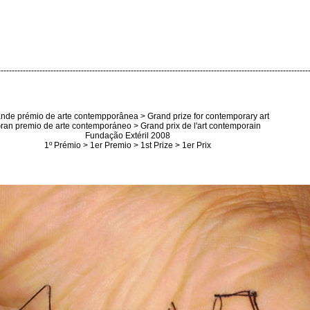
----------------------------------------------------------------------------------------------------------------
nde prémio de arte contempporânea > Grand prize for contemporary art
ran premio de arte contemporáneo > Grand prix de l'art contemporain
Fundação Extéril 2008
1º Prémio > 1er Premio > 1st Prize > 1er Prix