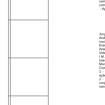
com
com
- A
Jor
Aud
naci
Ent
Art
Víd
I.M
Int
Mom
Com
1 -
ação
2 -
con
rei