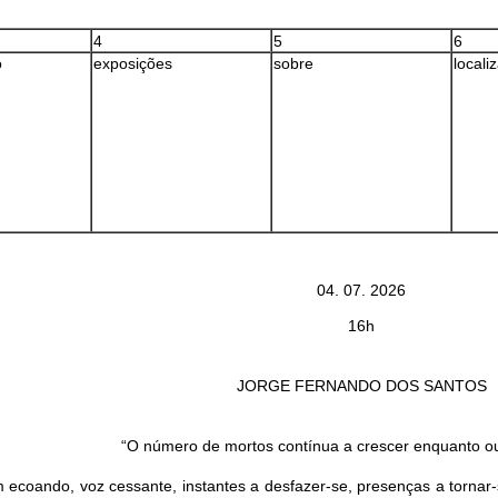
4
5
6
o
exposições
sobre
locali
04. 07. 2026
16h
JORGE FERNANDO DOS SANTOS
“O número de mortos contínua a crescer enquanto o
 ecoando, voz cessante, instantes a desfazer-se, presenças a tornar-se 