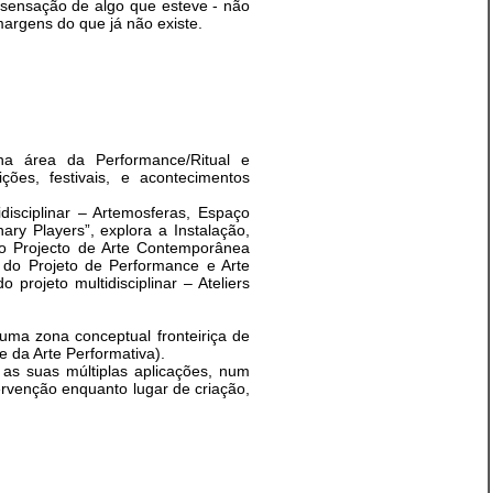
sensação de algo que esteve - não
argens do que já não existe.
 na área da Performance/Ritual e
ções, festivais, e acontecimentos
disciplinar – Artemosferas, Espaço
nary Players”, explora a Instalação,
o Projecto de Arte Contemporânea
 do Projeto de Performance e Arte
 projeto multidisciplinar – Ateliers
numa zona conceptual fronteiriça de
 e da Arte Performativa).
as suas múltiplas aplicações, num
ervenção enquanto lugar de criação,