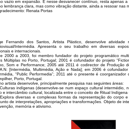
o vazio em expansão. E nesse desvanecer contínuo, resta apenas a 
o lembrança clara, mas como vibração distante, ainda a ressoar nas m
gradecimento: Renata Portas
ge Fernando dos Santos, Artista Plástico, desenvolve atividade
iovisual/Intermédia. Apresenta o seu trabalho em diversas exposi
onais e internacionais.
re 2000 a 2003, foi membro fundador do projeto programático multi
es Múltiplas no Porto, Portugal; 2001 é cofundador do projeto “Fictio
eo, Som e Performance; 2005 até 2011 é codirector de Produção d
.A.N. [Intermédia, Multimédia, Ação e Nada]; em 2006 é cofundador
ermédia, “Public Performedia”; 2011 até o presente é coorganizador do
pilher, Porto, Portugal.
o artista desenvolve, principalmente pesquisa nas seguintes áreas:
 Culturas indígenas (desenvolve-se num espaço cultural intermédio, 
 e intercâmbio cultural, localizada entre o conceito de Ritual Indígena
 Explora diversas e complexas formas da representação do corpo e 
junto de interpretações, apropriações e transformações. Objeto de int
nvenção, memória e ativismo.