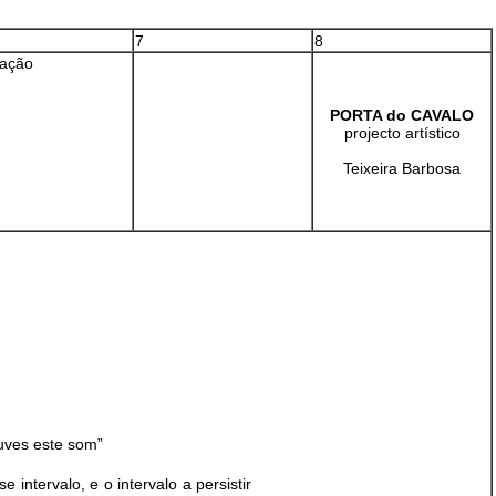
7
8
zação
PORTA do CAVALO
projecto artístico
Teixeira Barbosa
uves este som”
intervalo, e o intervalo a persistir