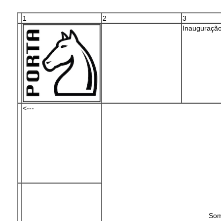
1
2
3
Inauguraçã
<---
Som