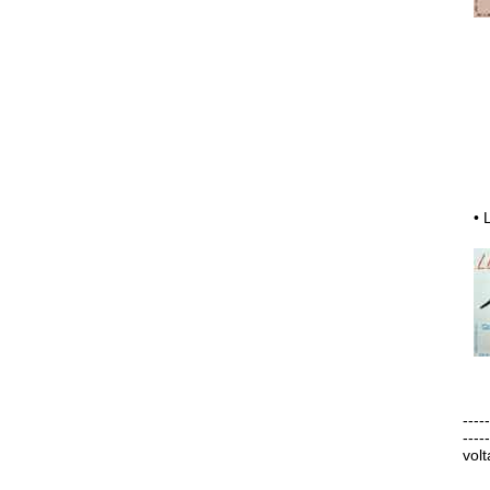
•
-----
-----
volt