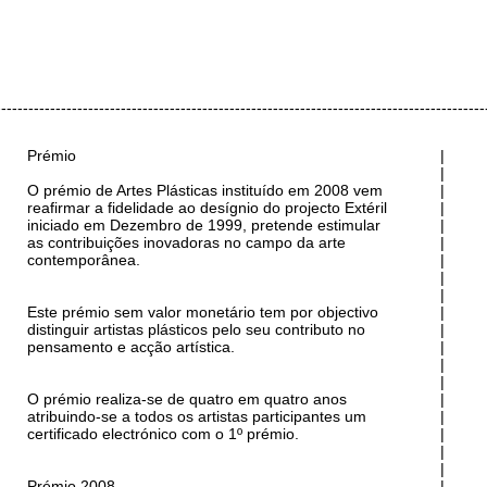
------------------------------------------------------------------------------------------
Prémio
|
|
O prémio de Artes Plásticas instituído em 2008 vem
|
reafirmar a fidelidade ao desígnio do projecto Extéril
|
iniciado em Dezembro de 1999, pretende estimular
|
as contribuições inovadoras no campo da arte
|
contemporânea.
|
|
|
Este prémio sem valor monetário tem por objectivo
|
distinguir artistas plásticos pelo seu contributo no
|
pensamento e acção artística.
|
|
|
O prémio realiza-se de quatro em quatro anos
|
atribuindo-se a todos os artistas participantes um
|
certificado electrónico com o 1º prémio.
|
|
|
Prémio 2008
|