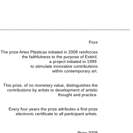
----------------------------------------------------------------------------------------
Prize
The prize Artes Plásticas initiated in 2008 reinforces
the faithfulness to the purpose of Extéril,
a project initiated in 1999:
to stimulate innovative contributions
within contemporary art.
This prize, of no monetary value, distinguishes the
contributions by artists to development of artistic
thought and practice.
Every four years the prize attributes a first prize
electronic certificate to all participant artists.
Prize 2008