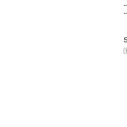
-
-
S