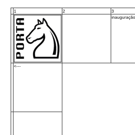
1
2
3
inauguraçã
<---